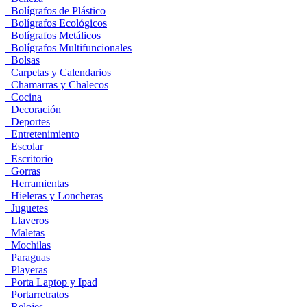
Bolígrafos de Plástico
Bolígrafos Ecológicos
Bolígrafos Metálicos
Bolígrafos Multifuncionales
Bolsas
Carpetas y Calendarios
Chamarras y Chalecos
Cocina
Decoración
Deportes
Entretenimiento
Escolar
Escritorio
Gorras
Herramientas
Hieleras y Loncheras
Juguetes
Llaveros
Maletas
Mochilas
Paraguas
Playeras
Porta Laptop y Ipad
Portarretratos
Relojes