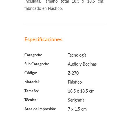
Incluidas. Tamaño total 18.5 x 18.5 cm,
fabricado en Plástico.
Especificaciones
Categoría:
Tecnología
Sub Categoría:
Audio y Bocinas
Código:
Z-270
Material:
Plástico
Tamaño:
18.5 x 18.5 cm
Técnica:
Serigrafía
Área de Impresión:
7 x 1.5 cm