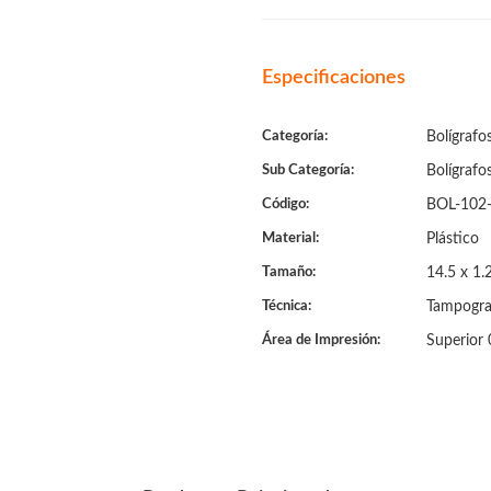
Especificaciones
Categoría:
Bolígrafo
Sub Categoría:
Bolígrafo
Código:
BOL-102
Material:
Plástico
Tamaño:
14.5 x 1.
Técnica:
Tampogra
Área de Impresión:
Superior 