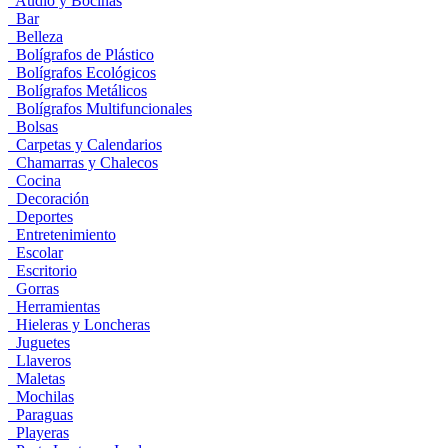
Audio y Bocinas
Bar
Belleza
Bolígrafos de Plástico
Bolígrafos Ecológicos
Bolígrafos Metálicos
Bolígrafos Multifuncionales
Bolsas
Carpetas y Calendarios
Chamarras y Chalecos
Cocina
Decoración
Deportes
Entretenimiento
Escolar
Escritorio
Gorras
Herramientas
Hieleras y Loncheras
Juguetes
Llaveros
Maletas
Mochilas
Paraguas
Playeras