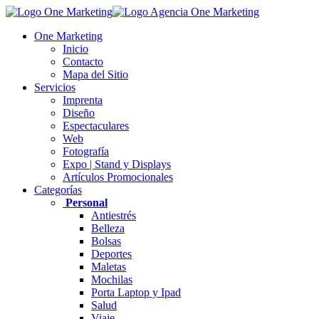
One Marketing
Inicio
Contacto
Mapa del Sitio
Servicios
Imprenta
Diseño
Espectaculares
Web
Fotografía
Expo | Stand y Displays
Artículos Promocionales
Categorías
Personal
Antiestrés
Belleza
Bolsas
Deportes
Maletas
Mochilas
Porta Laptop y Ipad
Salud
Viaje