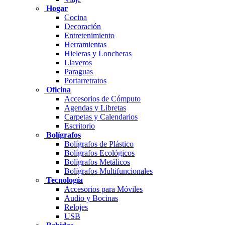
Hogar
Cocina
Decoración
Entretenimiento
Herramientas
Hieleras y Loncheras
Llaveros
Paraguas
Portarretratos
Oficina
Accesorios de Cómputo
Agendas y Libretas
Carpetas y Calendarios
Escritorio
Bolígrafos
Bolígrafos de Plástico
Bolígrafos Ecológicos
Bolígrafos Metálicos
Bolígrafos Multifuncionales
Tecnología
Accesorios para Móviles
Audio y Bocinas
Relojes
USB