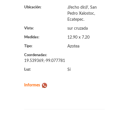
Ubicación:
///echo dir///, San
Pedro Xalostoc,
Ecatepec.
Vista:
sur cruzada
Medidas:
12.90 x 7.20
Tipo:
Azotea
Coordenadas:
19.539369,-99.077781
Luz:
Sí
Informes