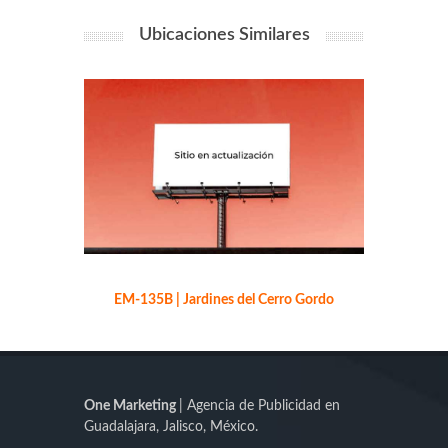
Ubicaciones Similares
EM-135B | Jardines del Cerro Gordo
E
One Marketing
| Agencia de Publicidad en
Guadalajara, Jalisco, México.