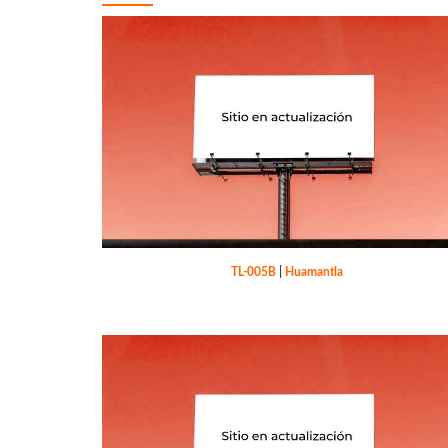
TL-005B
|
Huamantla