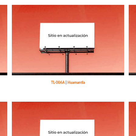
TL-006A
|
Huamantla