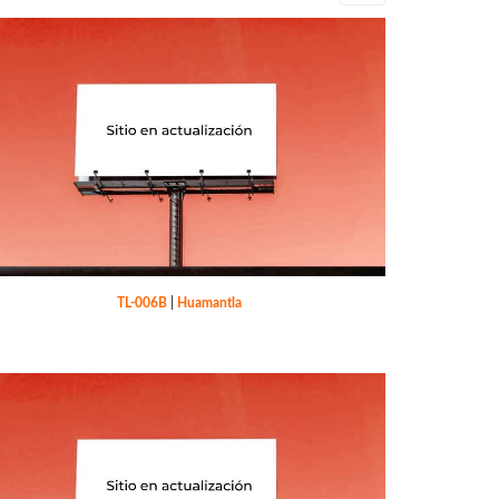
TL-006B
|
Huamantla