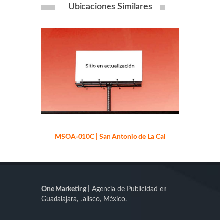
Ubicaciones Similares
MSOA-010C | San Antonio de La Cal
M
One Marketing
| Agencia de Publicidad en
Guadalajara, Jalisco, México.