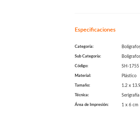
Especificaciones
Categoría:
Bolígrafo
Sub Categoría:
Bolígrafo
Código:
SH-1755
Material:
Plástico
Tamaño:
1.2 x 13.
Técnica:
Serigrafía
Área de Impresión:
1 x 6 cm