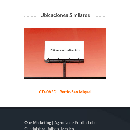
Ubicaciones Similares
CD-083D | Barrio San Miguel
CD-041
One Marketing
| Agencia de Publicidad en
Guadalajara, Jalisco, México.