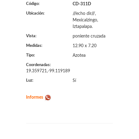
Código:
CD-311D
Ubicación:
///echo dir///,
Mexicalzingo,
Iztapalapa.
Vista:
poniente cruzada
Medidas:
12.90 x 7.20
Tipo:
Azotea
Coordenadas:
19.359721,-99.119189
Luz:
Sí
Informes