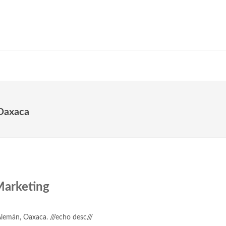
Oaxaca
arketing
Alemán, Oaxaca. ///echo desc///