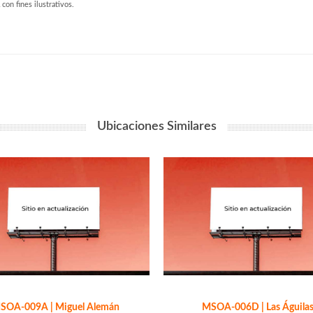
 con fines ilustrativos.
Ubicaciones Similares
SOA-009A | Miguel Alemán
MSOA-006D | Las Águila