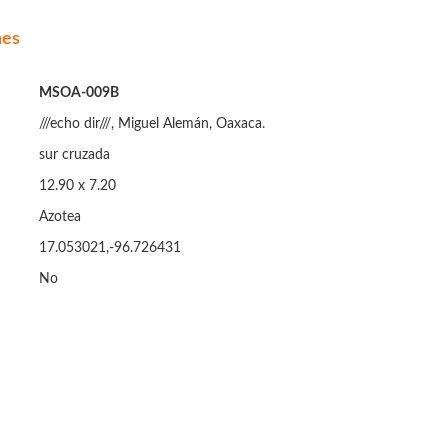
nes
MSOA-009B
///echo dir///, Miguel Alemán, Oaxaca.
sur cruzada
12.90 x 7.20
Azotea
17.053021,-96.726431
No