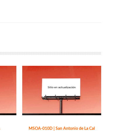
s
MSOA-010D | San Antonio de La Cal
MSOA