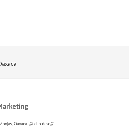
Oaxaca
arketing
 Monjas, Oaxaca. ///echo desc///