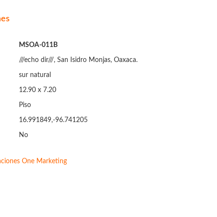
nes
MSOA-011B
///echo dir///, San Isidro Monjas, Oaxaca.
sur natural
12.90 x 7.20
Piso
16.991849,-96.741205
No