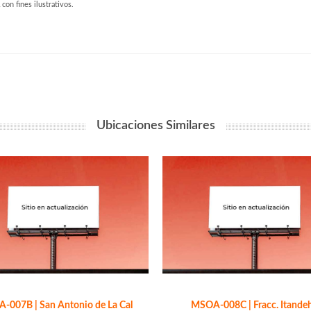
 con fines ilustrativos.
Ubicaciones Similares
-007B | San Antonio de La Cal
MSOA-008C | Fracc. Itande