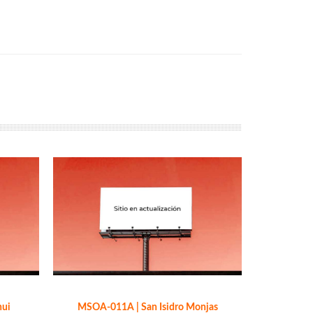
hui
MSOA-011A | San Isidro Monjas
MSOA-010