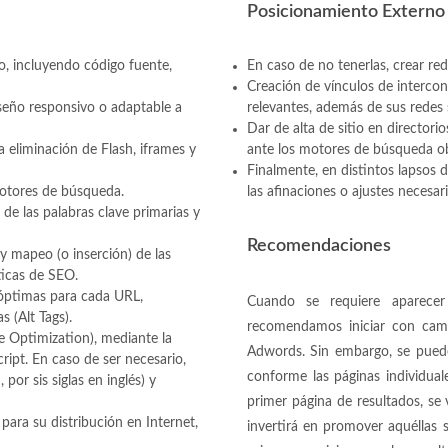
Posicionamiento Externo
io, incluyendo código fuente,
En caso de no tenerlas, crear red
Creación de vínculos de intercone
seño responsivo o adaptable a
relevantes, además de sus redes 
Dar de alta de sitio en director
a eliminación de Flash, iframes y
ante los motores de búsqueda ob
Finalmente, en distintos lapsos de
motores de búsqueda.
las afinaciones o ajustes necesari
 de las palabras clave primarias y
Recomendaciones
y mapeo (o inserción) de las
ticas de SEO.
 óptimas para cada URL,
Cuando se requiere aparecer
s (Alt Tags).
recomendamos iniciar con ca
e Optimization), mediante la
Adwords. Sin embargo, se puede
ipt. En caso de ser necesario,
conforme las páginas individual
or sis siglas en inglés) y
primer página de resultados, se
ra su distribución en Internet,
invertirá en promover aquéllas 