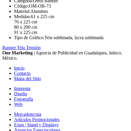
Categoría:
Otros Banner
Código:
OM-OB-73
Material:
Aluminio
Medidas:
61 x 225 cm
76 x 225 cm
80 x 200 cm
91 x 225 cm
Tipo de Gráfico:
Tela sublimada, lycra sublimada
Banner Tela Tensión
One Marketing
| Agencia de Publicidad en Guadalajara, Jalisco,
México.
Inicio
Contacto
Mapa del Sitio
Imprenta
Diseño
Fotografía
Web
Mercadotecnia
Artículos Promocionales
Expo | Stand y Displays
Anuncios Espectaculares